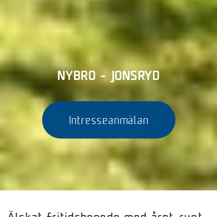
NYBRO - JONSRYD
Intresseanmälan
Älskat fritidsboende med året-runt-